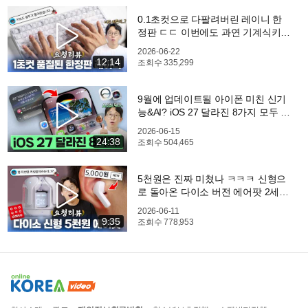
0.1초컷으로 다팔려버린 레이니 한
정판 ㄷㄷ 이번에도 과연 기계식키보
드 대장일까?
2026-06-22
12:14
조회수
335,299
9월에 업데이트될 아이폰 미친 신기
능&AI? iOS 27 달라진 8가지 모두 살
펴봤습니다.
2026-06-15
24:38
조회수
504,465
5천원은 진짜 미쳤나 ㅋㅋㅋ 신형으
로 돌아온 다이소 버전 에어팟 2세
대;;
2026-06-11
9:35
조회수
778,953