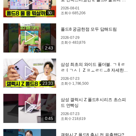
주일 사용기!
2026-08-01
30:
조회수
685,206
폴드8 궁금한점 모두 답해드림
2026-07-29
조회수
483,876
2:43
삼성 최초의 와이드 폴더블. ㄱㅐㄹ
ㄹㅓㄱㅅㅣ Z ㅍㅗㄹㄷㅡ8 자세한
첫인상!
2026-07-23
23:33
조회수
1,786,500
삼성 갤럭시 Z 폴드8 시리즈 초스피
드 언빡싱
2026-07-23
0:45
조회수
218,619
갤럭시 Z 폴드8 출시 전 유출됐다?