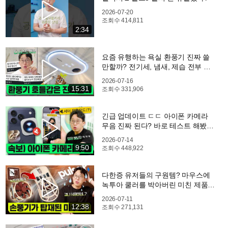
2026-07-20
조회수
414,811
2:34
요즘 유행하는 욕실 환풍기 진짜 쓸
만할까? 전기세, 냄새, 제습 전부 테
스트 해봤습니다
2026-07-16
15:31
조회수
331,906
긴급 업데이트 ㄷㄷ 아이폰 카메라
무음 진짜 된다? 바로 테스트 해봤습
니다.
2026-07-14
9:50
조회수
448,922
다한증 유저들의 구원템? 마우스에
녹투아 쿨러를 박아버린 미친 제품
ㅋㅋㅋ
2026-07-11
12:38
조회수
271,131