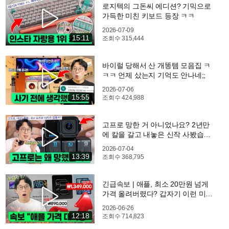
로지텍의 그돈씨 에디션? 기믹으로
가득한 미친 키보드 등장 ㅋㅋ
2026-07-09
15:11
조회수
315,444
바이럴 당해서 산 개똥템 모음집 ㅋ
ㅋㅋ 언제 샀는지 기억도 안나네;;
2026-07-06
15:55
조회수
424,988
고프로 망한 거 아니었나요? 2년만
에 칼을 갈고 내놓은 신작 사봤습니
다.....
2026-07-04
13:39
조회수
368,795
긴급속보 | 애플, 최소 20만원 넘게
가격 올려버렸다? 갑자기 이런 미친
결정을 한 진짜 이유
2026-06-26
12:18
조회수
714,823