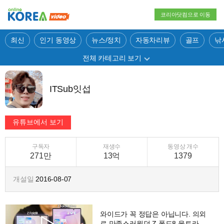
코리아닷컴으로 이동
최신
인기 동영상
뉴스/정치
자동차리뷰
골프
낚
전체 카테고리 보기
ITSub잇섭
구독자
재생수
동영상 개수
271만
13억
1379
개설일
2016-08-07
와이드가 꼭 정답은 아닙니다. 의외
로 만족스러웠던 Z 폴드8 울트라 일