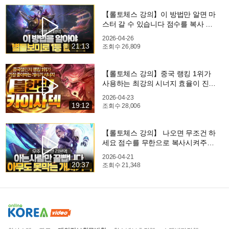
이)
【롤토체스 강의】이 방법만 알면 마
스터 갈 수 있습니다 점수를 복사 시
켜주는 별돌보미 리롤 트페덱 핵심공
2026-04-26
략(롤체 시즌17 티어덱 1티어 챌린저
21:13
조회수
26,809
구루루 롤토체스 초보자 강의 3성)
【롤토체스 강의】중국 랭킹 1위가
사용하는 최강의 시너지 효율이 진짜
미쳤습니다 리롤 카이사덱 핵심공략
2026-04-23
(롤체 시즌17 티어덱 1티어 챌린저
19:12
조회수
28,006
구루루 롤토체스 초보자 강의 3성 피
즈)
【롤토체스 강의】 나오면 무조건 하
세요 점수를 무한으로 복사시켜주는
최강 필승덱 우주그루브 리븐덱 핵심
2026-04-21
공략핵심공략(롤체 시즌17 티어덱 1
20:37
조회수
21,348
티어 챌린저 구루루 롤토체스 초보자
강의)