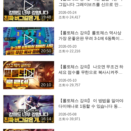
그입니다 그레이브즈를 신으로 만들
어주는 개사기 빌드 냉각수 그레이브
2026-05-24
즈덱 핵심공략(롤체 시즌17 티어덱 1
19:48
조회수
24,417
티어 챌린저 구루루 롤토체스 초보자
강의)
【롤토체스 강의】롤토체스 역사상
가장 운좋은판 무려 3-1에 6동특이
떠버린 사람 재밌게 봐주세요(롤체
2026-05-20
시즌17 티어덱 1티어 챌린저 구루루
20:50
조회수
22,216
롤토체스 초보자 강의 오로라 일라오
이)
【롤토체스 강의】 나오면 무조건 하
세요 점수를 무한으로 복사시켜주는
최강의 필승덱 별돌보미 룰루덱 핵심
2026-05-10
공략(롤체 시즌17 티어덱 1티어 챌린
20:10
조회수
29,757
저 구루루 롤토체스 초보자 강의 밀
리오)
【롤토체스 강의】 이 방법을 알아야
다이애나로 1등할 수 있습니다 동물
특공대 빌드업 중재자 다이애나덱 핵
2026-05-08
심공략(롤체 시즌17 티어덱 1티어 챌
16:14
조회수
39,971
린저 구루루 롤토체스 초보자 강의)