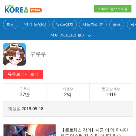
코리아닷컴으로 이동
최신
인기 동영상
뉴스/정치
자동차리뷰
골프
낚
전체 카테고리 보기
구루루
구독자
재생수
동영상 개수
37만
2억
1919
개설일
2019-09-18
【롤토체스 강의】지금 이 덱 하나만
해도 마스터 갈 수 있습니다 점수를