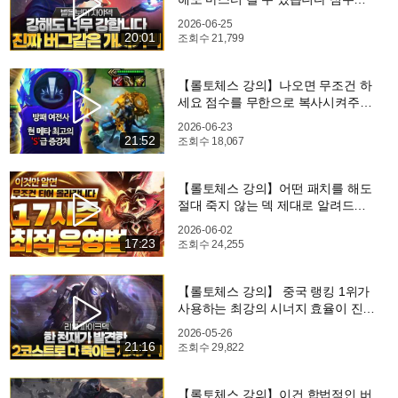
복사 시켜주는 별돌보미 자야덱 핵심
2026-06-25
공략(롤체 시즌17 티어덱 1티어 챌린
20:01
조회수
21,799
저 구루루 롤토체스 초보자 강의 진)
【롤토체스 강의】나오면 무조건 하
세요 점수를 무한으로 복사시켜주는
최강의 증강체 방패여전사 레오나 빌
2026-06-23
드업 핵심공략(롤체 시즌17 티어덱 1
21:52
조회수
18,067
티어 챌린저 구루루 롤토체스 초보자
강의)
【롤토체스 강의】어떤 패치를 해도
절대 죽지 않는 덱 제대로 알려드립
니다 빌드업 고벨류덱 운영법 핵심공
2026-06-02
략(롤체 시즌17 티어덱 1티어 챌린저
17:23
조회수
24,255
구루루 롤토체스 초보자 강의 라아스
트)
【롤토체스 강의】 중국 랭킹 1위가
사용하는 최강의 시너지 효율이 진짜
미쳤습니다 리롤 파이크덱 핵심공략
2026-05-26
(롤체 시즌17 티어덱 1티어 챌린저
21:16
조회수
29,822
구루루 롤토체스 초보자 강의 그라가
스)
【롤토체스 강의】이건 합법적인 버