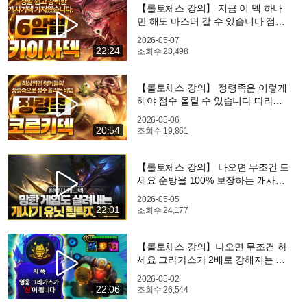
【롤토체스 강의】 지금 이 덱 하나
만 해도 마스터 갈 수 있습니다 점수
를 복사 시켜주는 6암별 카이사덱 핵
2026-05-07
심공략(롤체 시즌17 티어덱 1티어 챌
22:24
조회수
28,498
린저 구루루 롤토체스 초보자 강의)
【롤토체스 강의】 정령족은 이렇게
해야 점수 올릴 수 있습니다 따라하
면 점수가 복사되는 정령족 코르키덱
2026-05-06
핵심공략(롤체 시즌17 티어덱 1티어
20:54
조회수
19,861
챌린저 구루루 롤토체스 초보자 강
의)
【롤토체스 강의】 나오면 무조건 드
세요 순방을 100% 보장하는 개사기
증강체 침략자 제드덱 핵심공략(롤
2026-05-05
체 시즌17 티어덱 1티어 챌린저 구루
22:01
조회수
24,177
루 롤토체스 초보자 강의 고밸류 소
나)
【롤토체스 강의】나오면 무조건 하
세요 그라가스가 2배로 강해지는 최
강의 증강체 자폭 그라가스덱 핵심공
2026-05-02
략(롤체 시즌17 티어덱 1티어 챌린저
22:06
조회수
26,544
구루루 롤토체스 초보자 강의 마오카