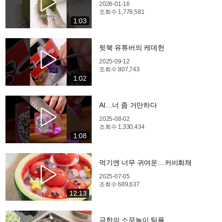
2026-01-16
조회수
1,778,581
1:03
뒷북 유튜버의 케데헌
2025-09-12
조회수
807,743
1:02
AI…너 좀 거만하다
2025-08-02
조회수
1,330,434
1:08
먹기엔 너무 귀여운…커비화채
2025-07-05
조회수
689,637
12:13
극한의 소꿉놀이 팀플