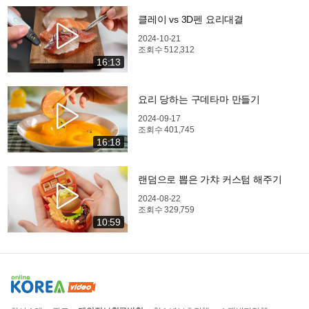
클레이 vs 3D펜 요리대결
2024-10-21
조회수
512,312
16:13
요리 당하는 구데타마 만들기
2024-09-17
조회수
401,745
16:18
랜덤으로 뽑은 가챠 커스텀 해주기
2024-08-22
조회수
329,759
10:59