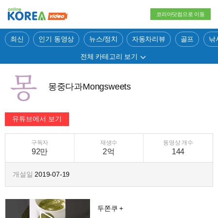
코리아닷컴으로 이동
최신
인기 동영상
뉴스/정치
자동차리뷰
골프
낚
전체 카테고리 보기
몽중다과Mongsweets
구독자
재생수
동영상 개수
92만
2억
144
개설일
2019-07-19
두쫀쿠 +