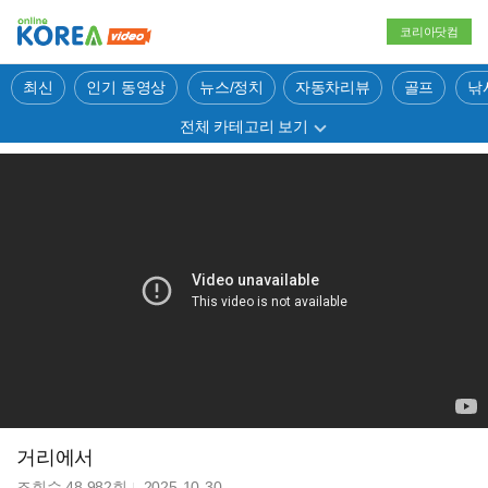
코리아닷컴
최신
인기 동영상
뉴스/정치
자동차리뷰
골프
낚
전체 카테고리 보기
거리에서
조회수
48,982
회
2025-10-30