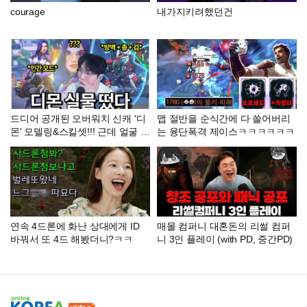
courage
내가지키려했던건
드디어 공개된 오버워치 신캐 '디
맵 절반을 순식간에 다 쓸어버리
몬' 모델링&스킬셋!!! 근데 얼굴 상
는 융단폭격 제이스ㅋㅋㅋㅋㅋㅋ
태가 이상하다...?
연속 4드론에 화난 상대에게 ID
매몰 컴퍼니 대혼돈의 리썰 컴퍼
바꿔서 또 4드 해봤더니?ㅋㅋ
니 3인 플레이 (with PD, 중간PD)