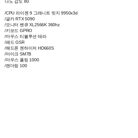
나노 감도 80
/CPU 라이젠 9 그래니트 릿지 9950x3d
/글카 RTX 5090
/모니터 벤큐 XL2566K 360hz
/키보드 GPRO
/마우스 티볼루션 테라
/패드 GSR
/해드폰 젠하이저 HD660S
/마이크 SM7B
/마우스 폴링 1000
/랜더링 100