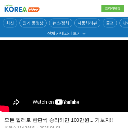
코리아닷컴
최신
인기 동영상
뉴스/정치
자동차리뷰
골프
낚
전체 카테고리 보기
모든 힐러로 한판씩 승리하면 100만원... 가보자!!
조회수
114,246
회
2026-06-08