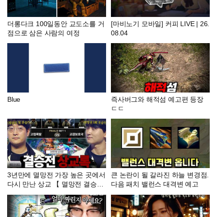
더롱다크 100일동안 교도소를 거
[마비노기 모바일] 커피 LIVE | 26.
점으로 삼은 사람의 여정
08.04
Blue
즉사버그와 해적섬 예고편 등장
ㄷㄷ
3년만에 멸망전 가장 높은 곳에서
큰 논란이 될 갈라진 하늘 변경점.
다시 만난 상교 【 멸망전 결승전
다음 패치 밸런스 대격변 예고
】