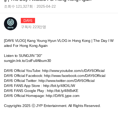
조회수
121,327
회
2025-04-22
DAY6
구독자
223만
명
[DAY6 VLOG] Kang Young Hyun VLOG in Hong Kong | The Day I W
aited For Hong Kong Again
Listen to SUNGJIN "30"
sungjin.lnk.to/1stFullAlbum30
DAY6 Official YouTube: http://www.youtube.com/c/DAY6Official
DAY6 Official Facebook: http://www.facebook.com/DAY6Official
DAY6 Official Twitter: http://www.twitter.com/DAY6Official
DAY6 FANS App Store : http://bit.ly/48OILIW
DAY6 FANS Google Play : http://bit.ly/48tBxKE
DAY6 Official Homepage: http://DAY6.jype.com
Copyrights 2025 ⓒ JYP Entertainment. All Rights Reserved.