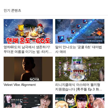
인기 콘텐츠
영하60도의 남극에서 생존하기!
말이 안나오는 '궁쿨 0초' 대마법
무더운 여름을 이기는 법 -타키포
사 애쉬
오 로블록스 애니
Velvet Vibe Alignment
리니지클래식 아스테어 똘끼형
지원왔습니다 [훅주똘 Ep.3 화말
헤이반장] #리니지클래식 #데포
#데포로쥬 #똘끼 #만만 #빅보스