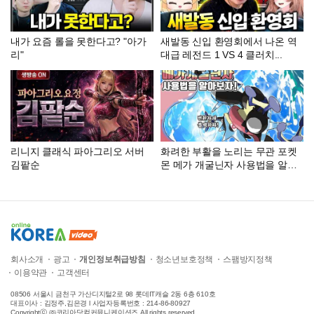
내가 요즘 롤을 못한다고? "아가
새발동 신입 환영회에서 나온 역
리"
대급 레전드 1 VS 4 클러치...
리니지 클래식 파아그리오 서버
화려한 부활을 노리는 무관 포켓
김팥순
몬 메가 개굴닌자 사용법을 알아
보자! [포켓몬 챔피언스]
회사소개
광고
개인정보취급방침
청소년보호정책
스팸방지정책
이용약관
고객센터
08506 서울시 금천구 가산디지털2로 98 롯데IT캐슬 2동 6층 610호
대표이사 : 김정주,김은경 l 사업자등록번호 : 214-86-80927
Copyrightⓒ ㈜코리아닷컴커뮤니케이션즈 All rights reserved.