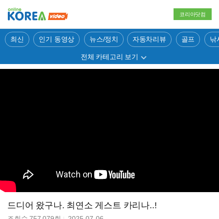
코리아닷컴
최신
인기 동영상
뉴스/정치
자동차리뷰
골프
낚
전체 카테고리 보기
드디어 왔구나. 최연소 게스트 카리나..!
조회수
757,079
회
2025-07-06