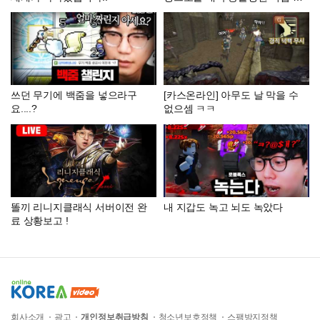
들기! (배만들기)
쓰던 무기에 백줌을 넣으라구
[카스온라인] 아무도 날 막을 수
요....?
없으셈 ㅋㅋ
똘끼 리니지클래식 서버이전 완
내 지갑도 녹고 뇌도 녹았다
료 상황보고 !
회사소개
광고
개인정보취급방침
청소년보호정책
스팸방지정책