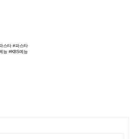
단파스타 #파스타
#예능 #KBS예능