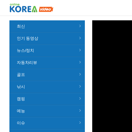
최신
인기 동영상
뉴스/정치
자동차리뷰
골프
낚시
캠핑
예능
이슈