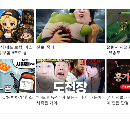
클래식 데포 보탐! 아스
진로, 죽다
챌린저 시절 
9크로 푱클
j 요종도
영 #모지리단 #푱비서 #이문주 #똘끼
.. '완벽하게' 청소
"타도 임유진" 이 모든게 다 너 때문에
[리니지클래식
시작된 거야..
이 연합 단결 