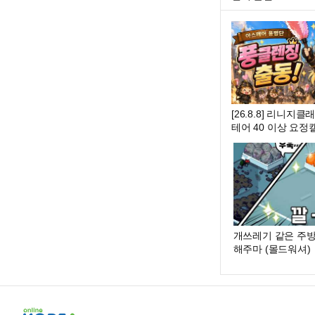
[26.8.8] 리니지
테어 40 이상 요정캘 구함 
렌징 #리니지 #리니지클래식 #내가수
개쓰레기 같은 주방..
해주마 (몰드워셔)