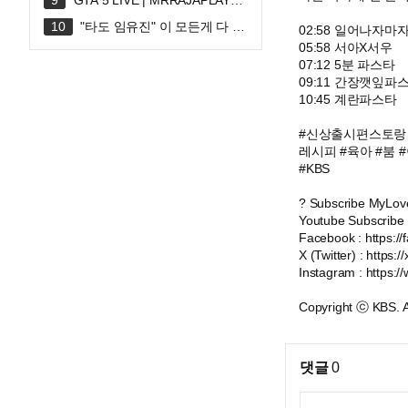
GTA 5 LIVE | MRRAJAPLAY#s
hortslive #shortsfeed #gta5 #gtaonli
"타도 임유진" 이 모든게 다 너
02:58 일어나자마
ne
때문에 시작된 거야..
05:58 서아X서우
07:12 5분 파스타
09:11 간장깻잎파
10:45 계란파스타
#신상출시편스토랑 
레시피 #육아 #붐 #
#KBS
? Subscribe MyLove
Youtube Subscribe
Facebook : https:
X (Twitter) : https:
Instagram : https:
Copyright ⓒ KBS
댓글
0