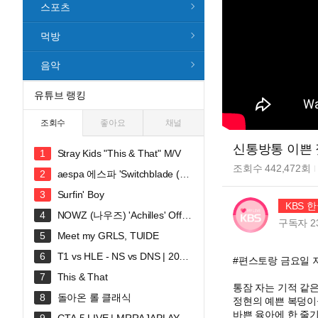
스포츠
먹방
음악
유튜브 랭킹
조회수
좋아요
채널
신통방통 이쁜 짓
Stray Kids "This & That" M/V
조회수
442,472
회
aespa 에스파 'Switchblade (Fe
at. Ty Dolla $ign)' MV
Surfin' Boy
KBS 
NOWZ (나우즈) 'Achilles' Offici
구독자
2
al Music Video
Meet my GRLS, TUIDE
T1 vs HLE - NS vs DNS | 2026
#편스토랑 금요일 저녁
LCK
This & That
통잠 자는 기적 같은
돌아온 롤 클래식
정현의 예쁜 복덩이
바쁜 육아에 한 줄기