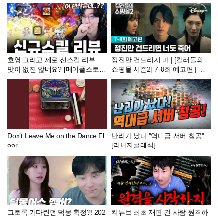
호영 그리고 제로 신스킬 리뷰..
정진만 건드리지 마 | [킬러들의
맛이 없진 않네요? [메이플스토
쇼핑몰 시즌2] 7-8회 예고편 | 디
리]
즈니+
Don’t Leave Me on the Dance Fl
난리가 났다 "역대급 서버 침공"
oor
[리니지클래식]
그토록 기다린던 덕몽 확정?! 202
킥튜브 최초 재판 건 사람 원격하