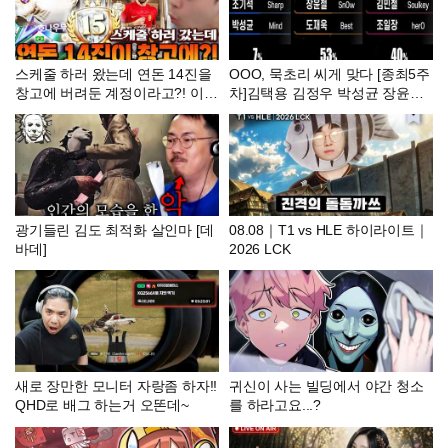
스케줄 하러 왔는데 연돈 14진을
OOO, 묵초리 씨게 맞다 [종최5주
창고에 버려둔 계정이라고?! 이런
차]김택용 김정우 박성균 장윤철
건 다 어디서 나온거야 ㄷㄷ | FC
김민철 도재욱 조기석 조일장 이
모바일
영웅 [KCM 종족최강전 2026, 시
즌3]
광기들린 김도 최적화 살인마 [데
08.08｜T1 vs HLE 하이라이트｜
바데]
2026 LCK
새로 장만한 모니터 자랑좀 하자!!
귀신이 사는 빌딩에서 야간 청소
QHD로 배그 하는거 오똔데~
를 하라고요...?