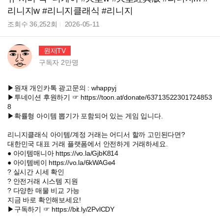
리니지w #리니지클래식 #리니지
조회수
36,252
회
2026-05-11
원재TV
구독자
2만
명
▶원재 개인카톡 광고문의 : whappyj
▶투네이션 후원하기 ☞ https://toon.at/donate/63713522301724853
8
▶확률형 아이템 뽑기가 포함되어 있는 게임 입니다.
리니지클래식 아이템/계정 거래는 어디서 할까 고민된다면?
대한민국 대표 거래 플랫폼에서 안전하게 거래하세요.
● 아이템매니아 https://vo.la/GjbK814
● 아이템베이 https://vo.la/6kWAGe4
? 실시간 시세 확인
? 안전거래 시스템 지원
? 다양한 매물 비교 가능
지금 바로 확인해보세요!
▶구독하기 ☞ https://bit.ly/2PvlCDY