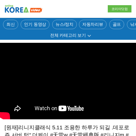
코리아닷컴
최신
인기 동영상
뉴스/정치
자동차리뷰
골프
낚
전체 카테고리 보기
[원재]리니지클래식 5.11 조용한 하루가 되길 .데포로
쥬 서버 턱" 더케이 #天堂w #天堂經典版 #리니지m #