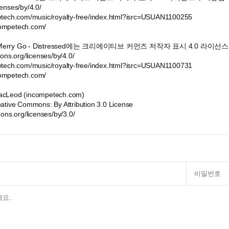
enses/by/4.0/
etech.com/music/royalty-free/index.html?isrc=USUAN1100255
ompetech.com/
의 Merry Go - Distressed에는 크리에이티브 커먼즈 저작자 표시 4.0 라이
ons.org/licenses/by/4.0/
etech.com/music/royalty-free/index.html?isrc=USUAN1100731
ompetech.com/
acLeod (incompetech.com)
ative Commons: By Attribution 3.0 License
ons.org/licenses/by/3.0/