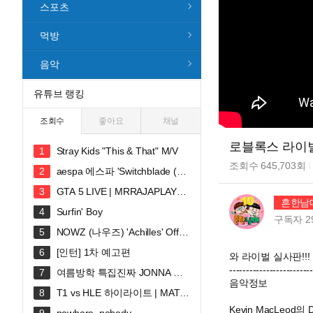
스포츠
먹방
음악
유튜브 랭킹
조회수
좋아요
채널
로블록스 라이벌 
Stray Kids "This & That" M/V
조회수
645,703
회
aespa 에스파 'Switchblade (Fe
at. Ty Dolla $ign)' MV
GTA 5 LIVE | MRRAJAPLAY#s
흔한남
hortslive #shortsfeed #gta5 #gtaonli
Surfin' Boy
ne
구독자
2
NOWZ (나우즈) 'Achilles' Offici
al Music Video
[인턴] 1차 예고편
와 라이벌 실사판!!
------------------------
여름방학 특집진짜 JONNA 웃
음악정보
깁니다ㅠㅠㅠ 혜안져스 덕몽어스 완
T1 vs HLE 하이라이트 | MATC
전체 합방!
H 30 | 2026 LoL KeSPA CUP
Kevin MacLeod