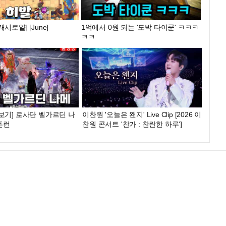
시로얄] [June]
1억에서 0원 되는 '도박 타이쿤' ㅋㅋㅋ
ㅋㅋ
보기] 로사단 벨가르딘 나
이찬원 '오늘은 왠지' Live Clip [2026 이
픈런
찬원 콘서트 '찬가 : 찬란한 하루']