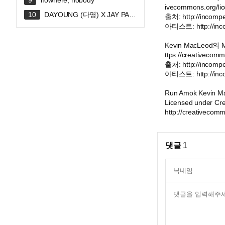
nowhere, nobody
ivecommons.org/lic
DAYOUNG (다영) X JAY PAR
출처: http://incomp
K (박재범) 'FLIRTY' Official MV
아티스트: http://inc
Kevin MacLeod
ttps://creativecomm
출처: http://incomp
아티스트: http://inc
Run Amok Kevin M
Licensed under Cre
http://creativecomm
댓글
1