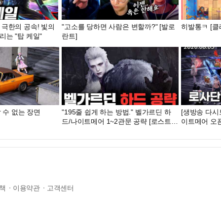
 극한의 공속! 빛의
"고소를 당하면 사람은 변할까?" [발로
히발통ㅋ [클래
는 "탑 케일"
란트]
 수 없는 장면
"195줄 쉽게 하는 방법." 벨가르딘 하
[생방송 다시
드/나이트메어 1~2관문 공략 [로스트아
이트메어 오
크]
책
이용약관
고객센터