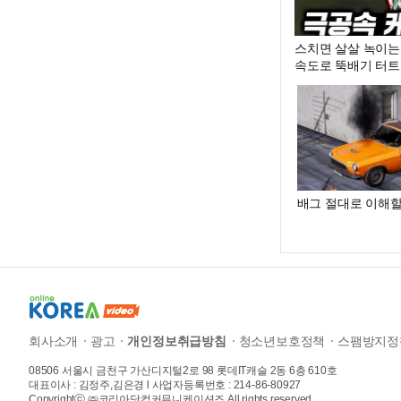
스치면 살살 녹이는
속도로 뚝배기 터트리
배그 절대로 이해할
회사소개
광고
개인정보취급방침
청소년보호정책
스팸방지정
08506 서울시 금천구 가산디지털2로 98 롯데IT캐슬 2동 6층 610호
대표이사 : 김정주,김은경 l 사업자등록번호 : 214-86-80927
Copyrightⓒ ㈜코리아닷컴커뮤니케이션즈 All rights reserved.