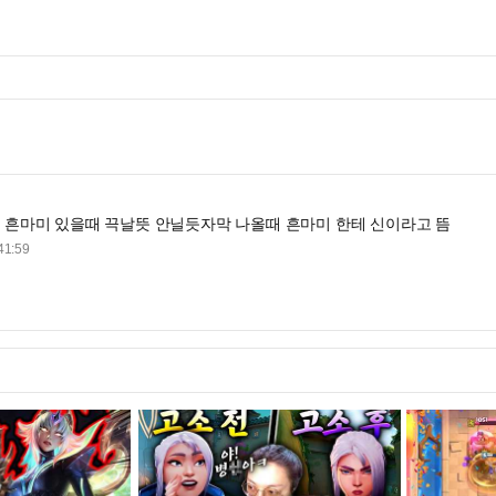
 흔마미 있을때 끅날뜻 안닐듯자막 나올때 흔마미 한테 신이라고 뜸
41:59