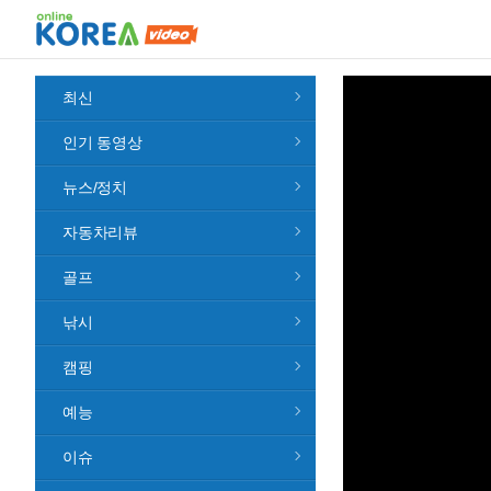
최신
인기 동영상
뉴스/정치
자동차리뷰
골프
낚시
캠핑
예능
이슈