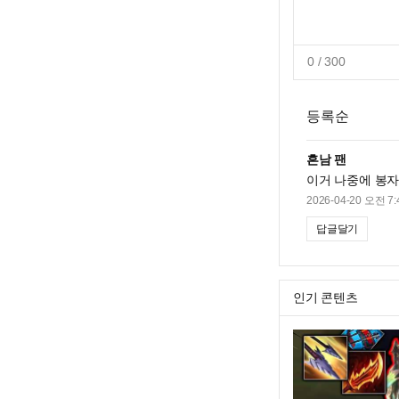
0
/ 300
등록순
흔남 팬
이거 나중에 봉자
2026-04-20 오전 7:
답글달기
인기 콘텐츠