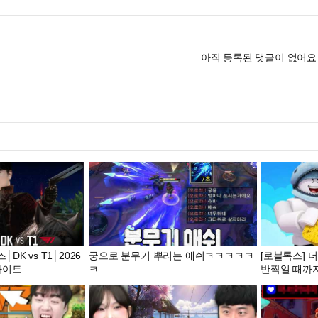
아직 등록된 댓글이 없어요
K vs T1│2026
궁으로 분무기 뿌리는 애쉬ㅋㅋㅋㅋㅋ
[로블록스] 더
라이트
ㅋ
반짝일 때까지
Your Keyca