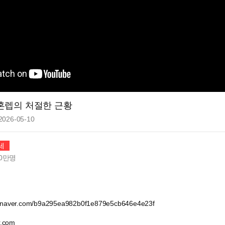
혼렙의 처절한 근황
2026-05-10
세
0만
명
k.naver.com/b9a295ea982b0f1e879e5cb646e4e23f
.com