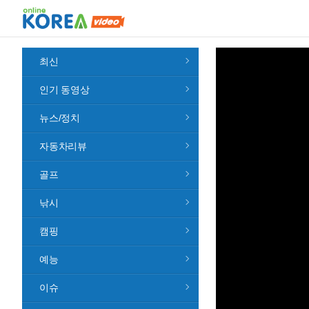
최신
인기 동영상
뉴스/정치
자동차리뷰
골프
낚시
캠핑
예능
이슈