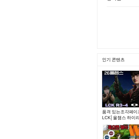
인기 콘텐츠
품격 있는조각페이즈│D
LCK│울챔스 하이