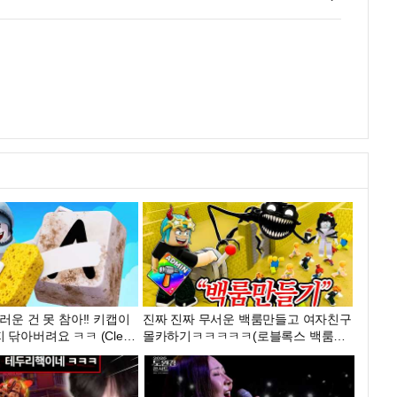
러운 건 못 참아!! 키캡이
진짜 진짜 무서운 백룸만들고 여자친구
 닦아버려요 ㅋㅋ (Clean
몰카하기ㅋㅋㅋㅋㅋ(로블록스 백룸만
ps) - 민또 경또 -
들기)