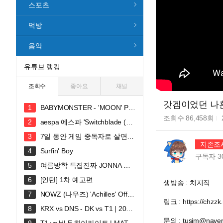
스포츠
먹방
음악
유튜브 랭킹
조회수
좋아요
채널
갓겜이었던 나
BABYMONSTER - 'MOON' PE
RFORMANCE VIDEO
조회수
86,458
회
aespa 에스파 'Switchblade (Fe
at. Ty Dolla $ign)' MV
7일 동안 게임 중독자로 살면
지존조
생기는 일
Surfin' Boy
구독자
3
여름방학 특집진짜 JONNA 웃
깁니다ㅠㅠㅠ 혜안져스 덕몽어스 완
[인턴] 1차 예고편
생방송 : 치지직
전체 합방!
NOWZ (나우즈) 'Achilles' Offici
링크 : https://chzz
al Music Video
KRX vs DNS - DK vs T1 | 2026
LCK
문의 : tusim@naver