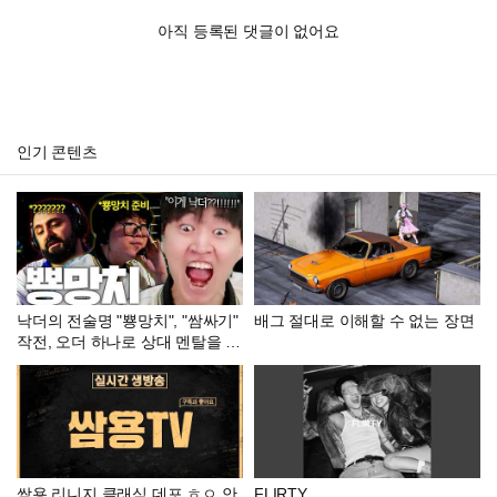
아직 등록된 댓글이 없어요
인기 콘텐츠
낙더의 전술명 "뿅망치", "쌈싸기"
배그 절대로 이해할 수 없는 장면
작전, 오더 하나로 상대 멘탈을 부
숴버린 에피나 [GEN vs FS]
쌈용 리니지 클래식 데포 ㅎㅇ 안
FLIRTY