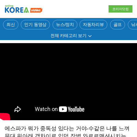
코리아닷컴
최신
인기 동영상
뉴스/정치
자동차리뷰
골프
낚
전체 카테고리 보기
에스파가 뭐가 중독성 있다는 거야-수같은 나를 느껴
무대 위아래 갭차이로 입덕 장벽 와르르맨션시키는