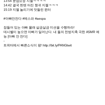
13:54 분업요정 지젤ㅋㅋㅋㅋ
14:42 결국 찐텐 터진 짱귀 지젤ㅋㅋㅋ
15:19 지젤 놀리기에 맛들린 윈터
#아빠안잔다 #에스파 #aespa
잠들어 있는 아빠 몰래 살금살금 미션을 수행하라!
데시벨이 높으면 아빠가 일어난다. 내 돌의 천방지축 극한 ASMR 예
능 [아빠 안 잔다]
-
트위터에서 빠른소식이 팡! http://bit.ly/PANGtwit