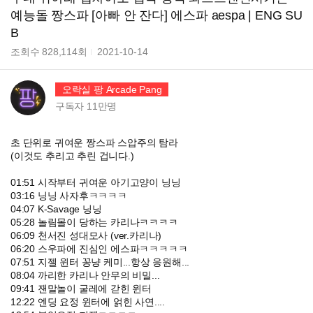
예능돌 짱스파 [아빠 안 잔다] 에스파 aespa | ENG SU
B
조회수
828,114
회
2021-10-14
오락실 팡 Arcade Pang
구독자
11만
명
초 단위로 귀여운 짱스파 스압주의 탐라
(이것도 추리고 추린 겁니다.)
01:51 시작부터 귀여운 아기고양이 닝닝
03:16 닝닝 사자후ㅋㅋㅋㅋ
04:07 K-Savage 닝닝
05:28 놀림몰이 당하는 카리나ㅋㅋㅋㅋ
06:09 천서진 성대모사 (ver.카리나)
06:20 스우파에 진심인 에스파ㅋㅋㅋㅋㅋ
07:51 지젤 윈터 꽁냥 케미...항상 응원해...
08:04 까리한 카리나 안무의 비밀...
09:41 잰말놀이 굴레에 갇힌 윈터
12:22 엔딩 요정 윈터에 얽힌 사연....