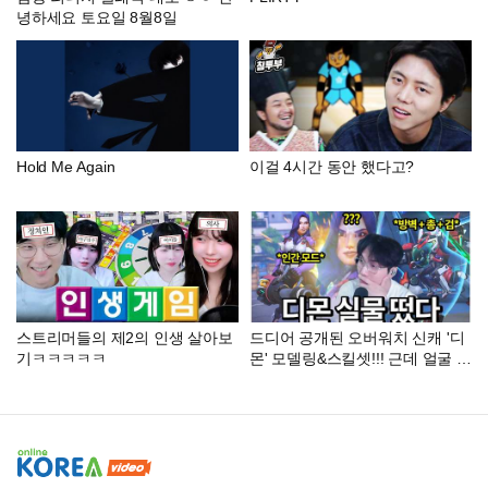
녕하세요 토요일 8월8일
Hold Me Again
이걸 4시간 동안 했다고?
스트리머들의 제2의 인생 살아보
드디어 공개된 오버워치 신캐 '디
기ㅋㅋㅋㅋㅋ
몬' 모델링&스킬셋!!! 근데 얼굴 상
태가 이상하다...?