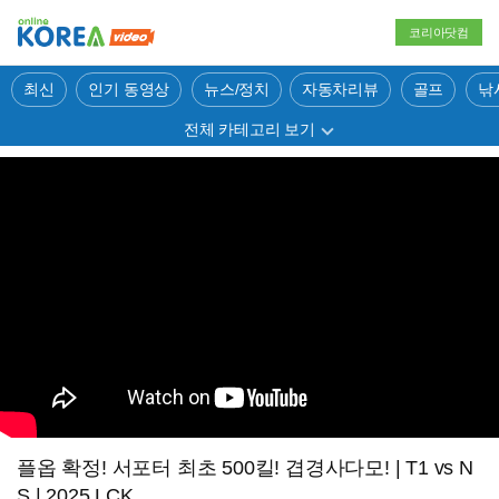
코리아닷컴
최신
인기 동영상
뉴스/정치
자동차리뷰
골프
낚
전체 카테고리 보기
플옵 확정! 서포터 최초 500킬! 겹경사다모! | T1 vs N
S | 2025 LCK