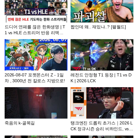
드디어 연패를 끊은 한화생명 | T
짭인데 왜.. 재밌냐..? [팰월드]
1 vs HLE 스트리머 반응 리액션
모음 2026 LCK
2026-08-07 포켓몬스터 Z - 1일
레전드 안정형 T1 등장 | T1 vs D
차 , 3000년 전 칼로스 지방으로!
K | 2026 LCK
죽음의 k-골목길
탱크엔진 드롭킥 초가스｜2026 L
CK 정규시즌 승리 비하인드, vs T
1