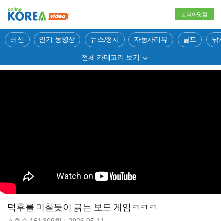
코리아닷컴
최신
인기 동영상
뉴스/정치
자동차리뷰
골프
낚
전체 카테고리 보기
덕후를 미칠듯이 긁는 보드 게임ㅋㅋㅋ
조회수
161,309
회
2026-05-11