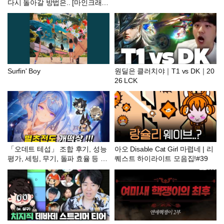
다시 돌아갈 방법은.. [마인크래프
트]
Surfin' Boy
원딜은 클러치야｜T1 vs DK｜20
26 LCK
「오데트 테섭」 조합 후기, 성능
아오 Disable Cat Girl 마렵네 | 리
평가, 세팅, 무기, 돌파 효율 등 암
퀘스트 하이라이트 모음집!#39
튼 미쳤음 4K 60FPS [원신]