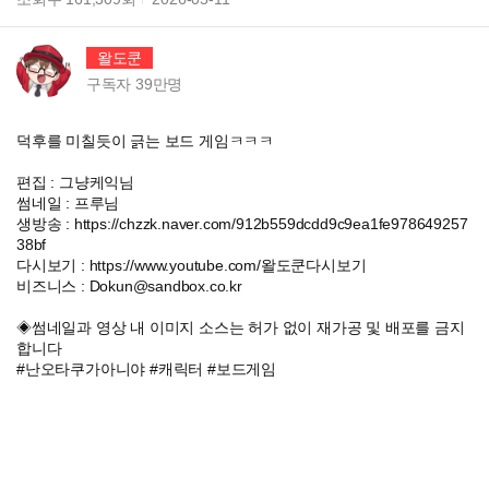
왈도쿤
구독자
39만
명
덕후를 미칠듯이 긁는 보드 게임ㅋㅋㅋ
편집 : 그냥케익님
썸네일 : 프루님
생방송 : https://chzzk.naver.com/912b559dcdd9c9ea1fe978649257
38bf
다시보기 : https://www.youtube.com/왈도쿤다시보기
비즈니스 : Dokun@sandbox.co.kr
◈썸네일과 영상 내 이미지 소스는 허가 없이 재가공 및 배포를 금지
합니다
#난오타쿠가아니야 #캐릭터 #보드게임