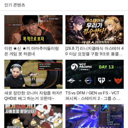
인기 콘텐츠
이런 ★신 ★끼 아마추어들이랑
[26.8.7] 리니지클래식 아스테어 4
은 게임 못 하겠네
0 이상 요정캘 구함 9크로 푱클렌
징 니들 다 죽었어잉 #리니지 #리
니지클래식 #내가수영 #모지리단
#푱비서 #이문주 #똘끼
새로 장만한 모니터 자랑좀 하자!!
TS vs DFM / GEN vs FS - VCT
QHD로 배그 하는거 오똔데~
퍼시픽 - 스테이지 2 - 그룹 스테
이지 - Day 13