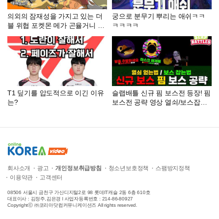
의외의 잠재성을 가지고 있는 더
궁으로 분무기 뿌리는 애쉬ㅋㅋ
블 위협 포켓몬 메가 곤율거니 사
ㅋㅋㅋㅋ
용법을 알아보자! [포켓몬 챔피언
스]
T1 딮기를 압도적으로 이긴 이유
슬랩배틀 신규 핌 보스전 등장! 핌
는?
보스전 공략 영상 열쇠/보스잡는
법 [슬랩배틀]
회사소개
광고
개인정보취급방침
청소년보호정책
스팸방지정책
이용약관
고객센터
08506 서울시 금천구 가산디지털2로 98 롯데IT캐슬 2동 6층 610호
대표이사 : 김정주,김은경 l 사업자등록번호 : 214-86-80927
Copyrightⓒ ㈜코리아닷컴커뮤니케이션즈 All rights reserved.