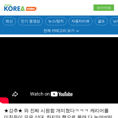
코리아닷컴
최신
인기 동영상
뉴스/정치
자동차리뷰
골프
낚
전체 카테고리 보기
★강추★ 와 진짜 시원함 개미쳤다ㅋㅋㅋ 캐리어를
미친듯이 모은 상대, 하지만 핵으로 몰래 다 녹여버린