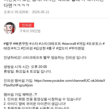
다면ㅋㅋㅋㅋ
조회수
35,628
회
2026-05-11
인피쉰
구독자
59만
명
#빨무 #빠른무한 #스타 #스타크래프트 #starcraft #게임 #프로토스 #
테란 #저그 #인피쉰 #김성현 #홍구 #깝도이 #뚜까랜덤
안녕하세요! 스타크래프트 빨무 방송하는 인피쉰 입니다
생방송 시작 시간: 오후 20:00
휴방일: 화요일 & 토요일 입니다.
인피쉰 멤버쉽 가입: https://www.youtube.com/channel/UC-okJdotaX
PlzivRzHFqzuA/join
멤버쉽 가입 혜택은..?!
1. 인피쉰 회원 전용 동영상을 시청하실 수 있습니다!
2. 아이디 옆에 귀여운 아이콘이 생깁니다!
3. 회원전용 이모티콘을 사용할 수 있습니다!