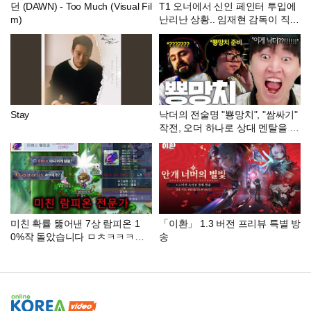
던 (DAWN) - Too Much (Visual Fil
T1 오너에서 신인 페인터 투입에
m)
난리난 상황.. 임재현 감독이 직접
밝힌 정글 교체 이유!
Stay
낙더의 전술명 "뿅망치", "쌈싸기"
작전, 오더 하나로 상대 멘탈을 부
숴버린 에피나 [GEN vs FS]
미친 확률 뚫어낸 7상 람피온 1
「이환」 1.3 버전 프리뷰 특별 방
0%작 돌았습니다 ㅁㅊㅋㅋㅋㅋ
송
ㅋㅋㅋ